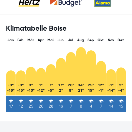
Klimatabelle Boise
Jan.
Feb.
Mär.
Apr.
Mai.
Jun.
Jul.
Aug.
Sep.
Okt.
Nov.
Dez.
-3°
-3°
3°
1°
7°
17°
26°
34°
29°
12°
-1°
2°
-16°
-15°
-10°
-12°
-5°
2°
8°
21°
15°
-1°
-14°
-4°
17
12
25
26
28
16
7
8
4
7
14
15