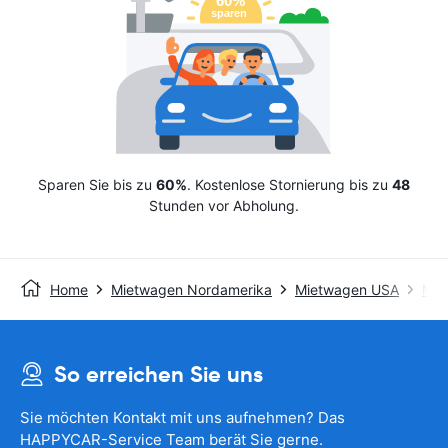
Sparen Sie bis zu
60%
. Kostenlose Stornierung bis zu
48
Stunden vor Abholung.
Home
Mietwagen Nordamerika
Mietwagen USA
Mie
So erreichen Sie uns
Sie möchten Kontakt mit uns aufnehmen? Das
HAPPYCAR-Service Team berät Sie gerne.