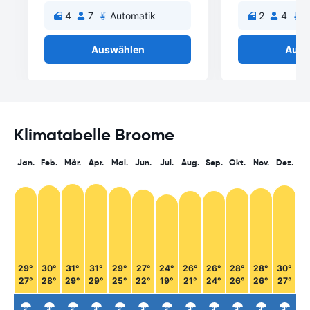
4
7
Automatik
2
4
A
Auswählen
Ausw
Klimatabelle Broome
Jan.
Feb.
Mär.
Apr.
Mai.
Jun.
Jul.
Aug.
Sep.
Okt.
Nov.
Dez.
29°
30°
31°
31°
29°
27°
24°
26°
26°
28°
28°
30°
27°
28°
29°
29°
25°
22°
19°
21°
24°
26°
26°
27°