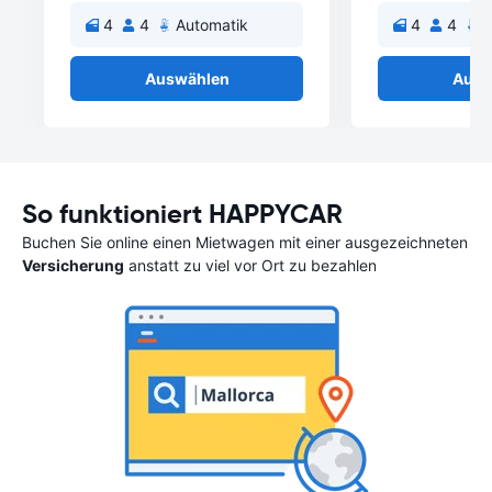
4
4
Automatik
4
4
A
Auswählen
Ausw
So funktioniert HAPPYCAR
Buchen Sie online einen Mietwagen mit einer ausgezeichneten
Versicherung
anstatt zu viel vor Ort zu bezahlen