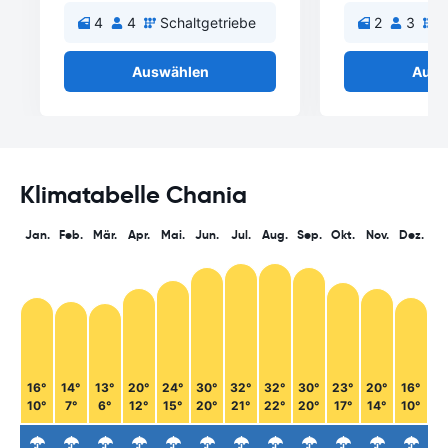
4
4
Schaltgetriebe
2
3
S
Auswählen
Ausw
Klimatabelle Chania
Jan.
Feb.
Mär.
Apr.
Mai.
Jun.
Jul.
Aug.
Sep.
Okt.
Nov.
Dez.
16°
14°
13°
20°
24°
30°
32°
32°
30°
23°
20°
16°
10°
7°
6°
12°
15°
20°
21°
22°
20°
17°
14°
10°