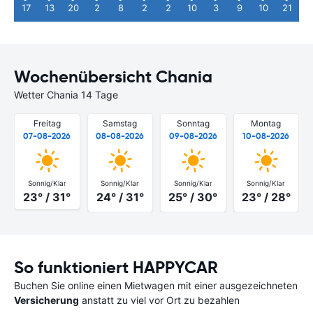
17
13
20
2
8
2
2
10
3
9
10
21
Wochenübersicht Chania
Wetter Chania 14 Tage
Freitag
Samstag
Sonntag
Montag
07-08-2026
08-08-2026
09-08-2026
10-08-2026
Sonnig/Klar
Sonnig/Klar
Sonnig/Klar
Sonnig/Klar
23° / 31°
24° / 31°
25° / 30°
23° / 28°
So funktioniert HAPPYCAR
Buchen Sie online einen Mietwagen mit einer ausgezeichneten
Versicherung
anstatt zu viel vor Ort zu bezahlen