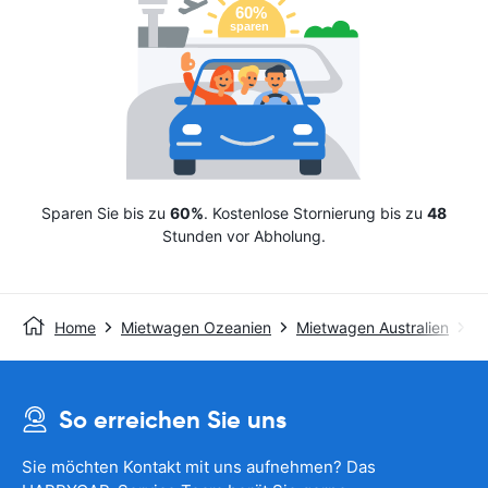
Sparen Sie bis zu
60%
. Kostenlose Stornierung bis zu
48
Stunden vor Abholung.
Home
Mietwagen Ozeanien
Mietwagen Australien
Av
So erreichen Sie uns
Sie möchten Kontakt mit uns aufnehmen? Das