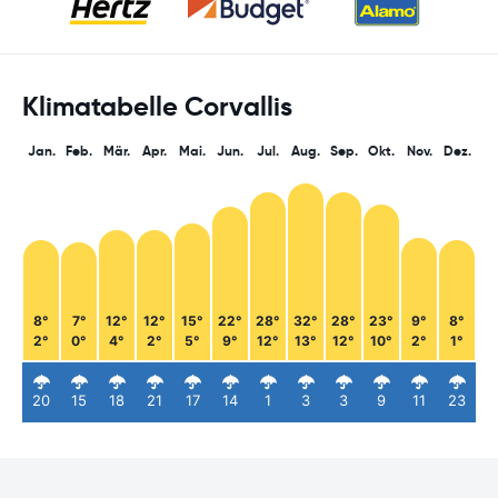
Klimatabelle Corvallis
Jan.
Feb.
Mär.
Apr.
Mai.
Jun.
Jul.
Aug.
Sep.
Okt.
Nov.
Dez.
8°
7°
12°
12°
15°
22°
28°
32°
28°
23°
9°
8°
2°
0°
4°
2°
5°
9°
12°
13°
12°
10°
2°
1°
20
15
18
21
17
14
1
3
3
9
11
23