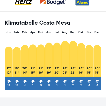
Klimatabelle Costa Mesa
Jan.
Feb.
Mär.
Apr.
Mai.
Jun.
Jul.
Aug.
Sep.
Okt.
Nov.
Dez.
17°
16°
20°
21°
21°
25°
25°
28°
28°
24°
20°
20°
12°
11°
14°
15°
16°
19°
20°
21°
22°
19°
15°
15°
11
11
4
1
0
0
1
1
2
3
4
4