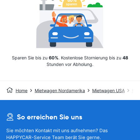
Sparen Sie bis zu
60%
. Kostenlose Stornierung bis zu
48
Stunden vor Abholung.
Home
Mietwagen Nordamerika
Mietwagen USA
Mie
So erreichen Sie uns
Sie möchten Kontakt mit uns aufnehmen? Das
HAPPYCAR-Service Team berät Sie gerne.