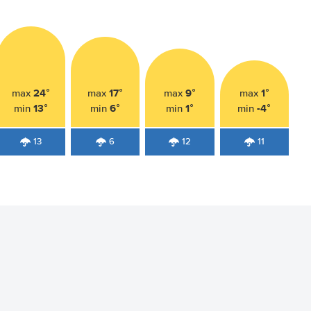
24°
17°
9°
1°
max
max
max
max
13°
6°
1°
-4°
min
min
min
min
13
6
12
11