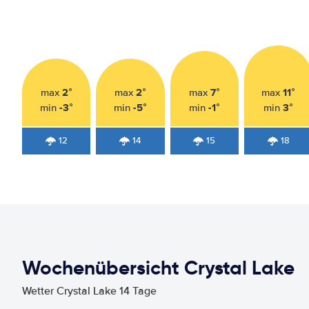
2°
2°
7°
11°
max
max
max
max
-3°
-5°
-1°
3°
min
min
min
min
12
14
15
18
Wochenübersicht Crystal Lake
Wetter Crystal Lake 14 Tage