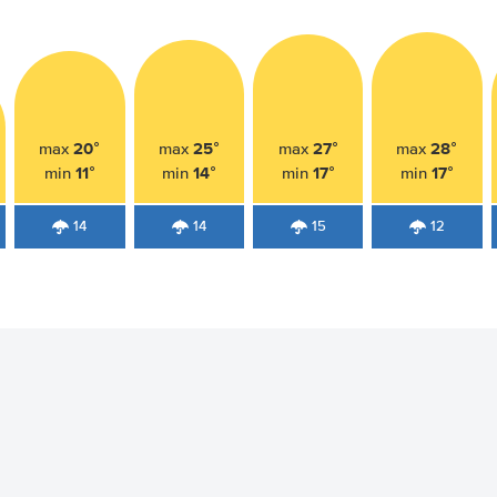
20°
25°
27°
28°
max
max
max
max
11°
14°
17°
17°
min
min
min
min
14
14
15
12