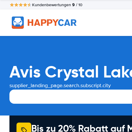
9
Kundenbewertungen
/ 10
Avis Crystal La
supplier_landing_page.search.subscript.city
Bis zu 20% Rabatt auf