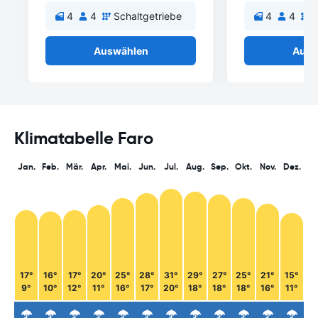
4
4
Schaltgetriebe
4
4
S
Auswählen
Ausw
Klimatabelle Faro
Jan.
Feb.
Mär.
Apr.
Mai.
Jun.
Jul.
Aug.
Sep.
Okt.
Nov.
Dez.
17°
16°
17°
20°
25°
28°
31°
29°
27°
25°
21°
15°
9°
10°
12°
11°
16°
17°
20°
18°
18°
18°
16°
11°