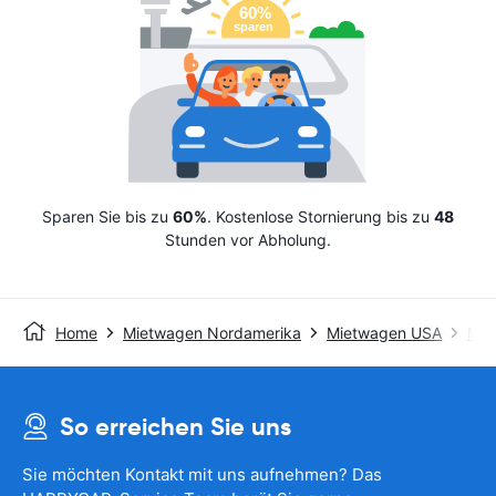
Sparen Sie bis zu
60%
. Kostenlose Stornierung bis zu
48
Stunden vor Abholung.
Home
Mietwagen Nordamerika
Mietwagen USA
Mie
So erreichen Sie uns
Sie möchten Kontakt mit uns aufnehmen? Das