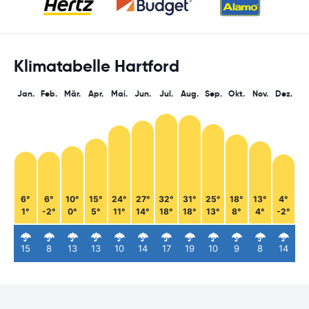
Klimatabelle Hartford
Jan.
Feb.
Mär.
Apr.
Mai.
Jun.
Jul.
Aug.
Sep.
Okt.
Nov.
Dez.
6°
6°
10°
15°
24°
27°
32°
31°
25°
18°
13°
4°
1°
-2°
0°
5°
11°
14°
18°
18°
13°
8°
4°
-2°
15
8
13
13
10
14
17
19
10
9
8
14