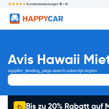
9
Kundenbewertungen
/ 10
Avis Hawaii Mi
supplier_landing_page.search.subscript.region
Bis zu 20% Rabatt auf