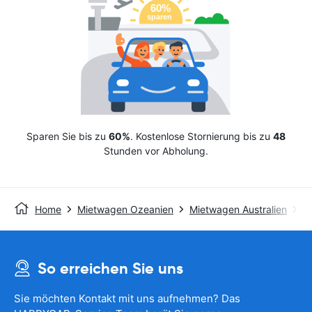
Sparen Sie bis zu
60%
. Kostenlose Stornierung bis zu
48
Stunden vor Abholung.
Home
Mietwagen Ozeanien
Mietwagen Australien
Av
So erreichen Sie uns
Sie möchten Kontakt mit uns aufnehmen? Das