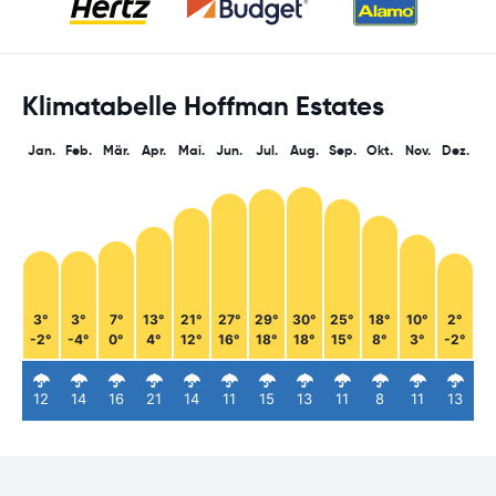
Klimatabelle Hoffman Estates
Jan.
Feb.
Mär.
Apr.
Mai.
Jun.
Jul.
Aug.
Sep.
Okt.
Nov.
Dez.
3°
3°
7°
13°
21°
27°
29°
30°
25°
18°
10°
2°
-2°
-4°
0°
4°
12°
16°
18°
18°
15°
8°
3°
-2°
12
14
16
21
14
11
15
13
11
8
11
13