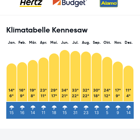
Klimatabelle Kennesaw
Jan.
Feb.
Mär.
Apr.
Mai.
Jun.
Jul.
Aug.
Sep.
Okt.
Nov.
Dez.
14°
16°
19°
23°
29°
34°
33°
32°
30°
24°
17°
11°
6°
9°
8°
11°
17°
21°
22°
22°
18°
12°
9°
4°
15
16
14
11
18
15
31
23
13
5
9
14