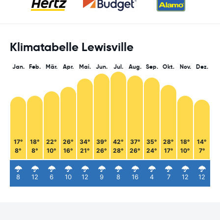
Klimatabelle Lewisville
Jan.
Feb.
Mär.
Apr.
Mai.
Jun.
Jul.
Aug.
Sep.
Okt.
Nov.
Dez.
17°
18°
22°
26°
34°
39°
42°
37°
35°
28°
18°
14°
8°
8°
10°
16°
21°
26°
28°
26°
24°
17°
10°
7°
8
12
6
10
12
9
8
16
4
7
12
12