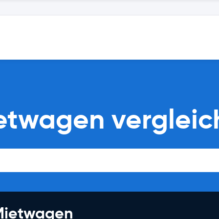
ietwagen verglei
 Mietwagen