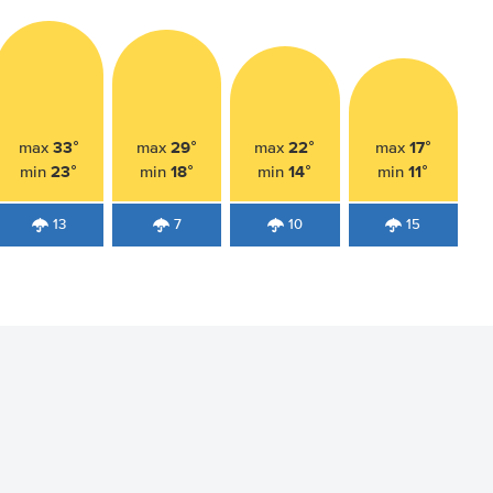
33°
29°
22°
17°
max
max
max
max
23°
18°
14°
11°
min
min
min
min
13
7
10
15