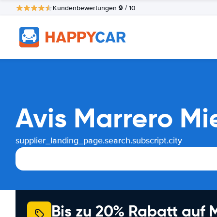
9
Kundenbewertungen
/ 10
Avis Marrero M
supplier_landing_page.search.subscript.city
Bis zu 20% Rabatt auf