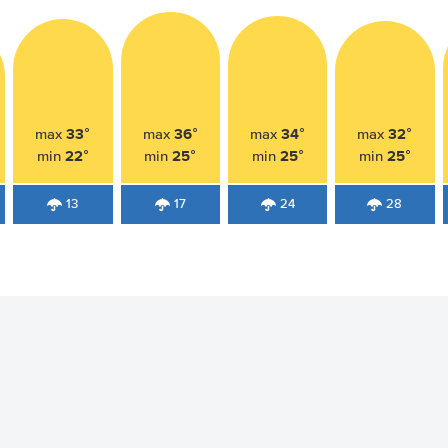
33°
36°
34°
32°
max
max
max
max
22°
25°
25°
25°
min
min
min
min
13
17
24
28