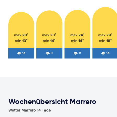
20°
23°
24°
29°
max
max
max
max
13°
14°
14°
18°
min
min
min
min
14
8
11
14
Wochenübersicht Marrero
Wetter Marrero 14 Tage