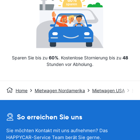
Sparen Sie bis zu
60%
. Kostenlose Stornierung bis zu
48
Stunden vor Abholung.
Home
Mietwagen Nordamerika
Mietwagen USA
Mie
So erreichen Sie uns
Sie möchten Kontakt mit uns aufnehmen? Das
HAPPYCAR-Service Team berät Sie gerne.