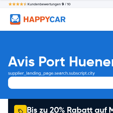
9
Kundenbewertungen
/ 10
Avis Port Huen
supplier_landing_page.search.subscript.city
Bis zu 20% Rabatt auf