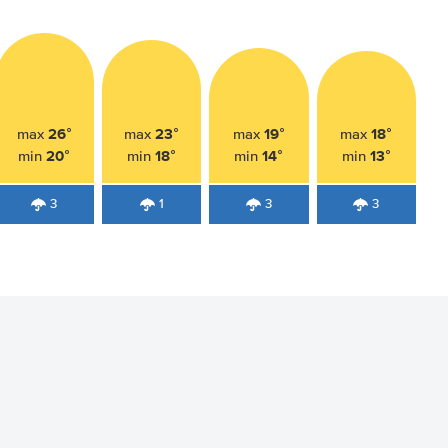
26°
23°
19°
18°
max
max
max
max
20°
18°
14°
13°
min
min
min
min
3
1
3
3