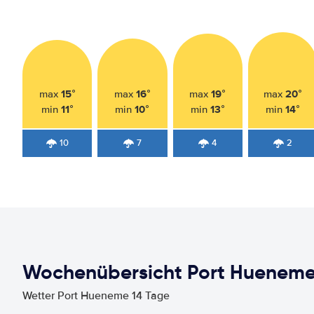
15°
16°
19°
20°
max
max
max
max
11°
10°
13°
14°
min
min
min
min
10
7
4
2
Wochenübersicht Port Huenem
Wetter Port Hueneme 14 Tage