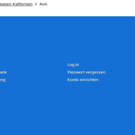
wagen Kalifornien
Avis
Log-in
ank
Passwort vergessen
ung
Konto einrichten