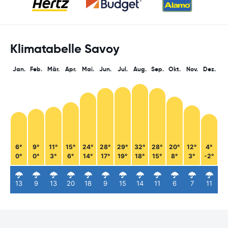
Klimatabelle Savoy
Jan.
Feb.
Mär.
Apr.
Mai.
Jun.
Jul.
Aug.
Sep.
Okt.
Nov.
Dez.
6°
9°
11°
15°
24°
28°
29°
32°
28°
20°
12°
4°
0°
0°
3°
6°
14°
17°
19°
18°
15°
8°
3°
-2°
13
9
13
20
18
9
15
14
11
6
7
11