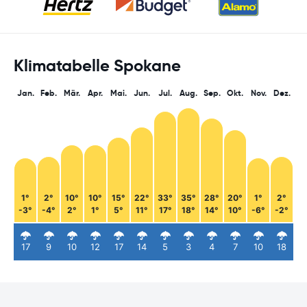
Klimatabelle Spokane
Jan.
Feb.
Mär.
Apr.
Mai.
Jun.
Jul.
Aug.
Sep.
Okt.
Nov.
Dez.
1°
2°
10°
10°
15°
22°
33°
35°
28°
20°
1°
2°
-3°
-4°
2°
1°
5°
11°
17°
18°
14°
10°
-6°
-2°
17
9
10
12
17
14
5
3
4
7
10
18