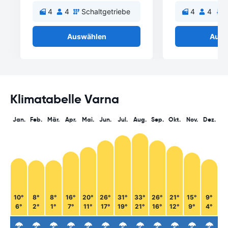
4
4
Schaltgetriebe
4
4
A
Auswählen
Ausw
Klimatabelle Varna
Jan.
Feb.
Mär.
Apr.
Mai.
Jun.
Jul.
Aug.
Sep.
Okt.
Nov.
Dez.
10°
8°
8°
16°
20°
26°
31°
33°
26°
21°
15°
9°
6°
2°
1°
7°
11°
17°
19°
21°
16°
12°
9°
4°