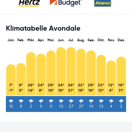
Klimatabelle Avondale
Jan.
Feb.
Mär.
Apr.
Mai.
Jun.
Jul.
Aug.
Sep.
Okt.
Nov.
Dez.
7°
9°
26°
24°
29°
34°
34°
32°
29°
22°
13°
19°
-1°
0°
14°
8°
10°
16°
21°
19°
19°
12°
4°
11°
10
9
2
0
0
13
27
27
14
13
4
2