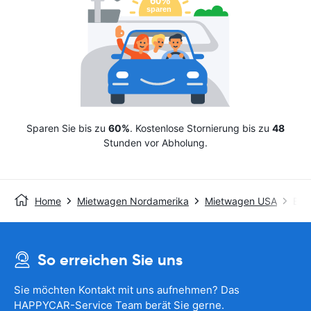
Sparen Sie bis zu
60%
. Kostenlose Stornierung bis zu
48
Stunden vor Abholung.
Home
Mietwagen Nordamerika
Mietwagen USA
Ent
So erreichen Sie uns
Sie möchten Kontakt mit uns aufnehmen? Das
HAPPYCAR-Service Team berät Sie gerne.