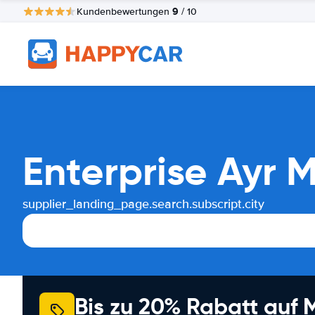
9
Kundenbewertungen
/ 10
Enterprise Ayr 
supplier_landing_page.search.subscript.city
Bis zu 20% Rabatt auf