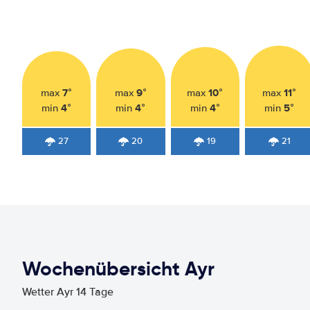
7°
9°
10°
11°
max
max
max
max
4°
4°
4°
5°
min
min
min
min
27
20
19
21
Wochenübersicht Ayr
Wetter Ayr 14 Tage