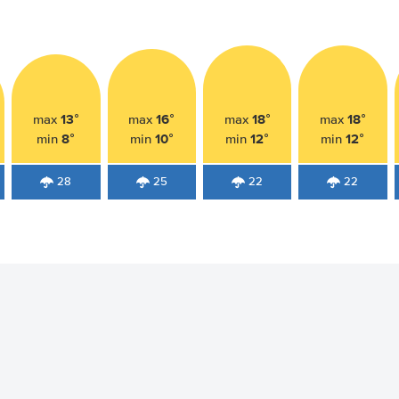
13°
16°
18°
18°
max
max
max
max
8°
10°
12°
12°
min
min
min
min
28
25
22
22