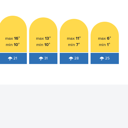
16°
13°
11°
6°
max
max
max
max
10°
10°
7°
1°
min
min
min
min
21
31
28
25