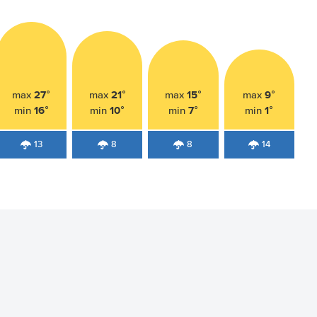
27°
21°
15°
9°
max
max
max
max
16°
10°
7°
1°
min
min
min
min
13
8
8
14