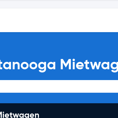
ttanooga Mietwag
 Mietwagen