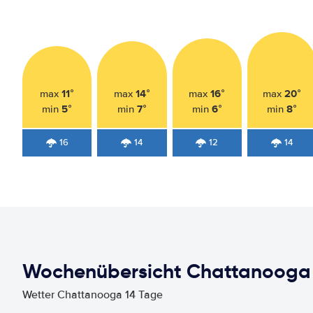
11°
14°
16°
20°
max
max
max
max
5°
7°
6°
8°
min
min
min
min
16
14
12
14
Wochenübersicht Chattanooga
Wetter Chattanooga 14 Tage