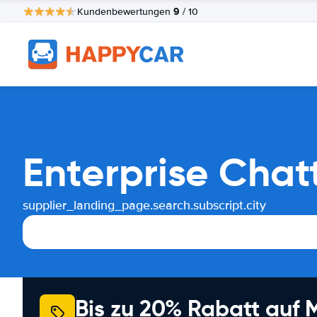
9
Kundenbewertungen
/ 10
Enterprise Cha
supplier_landing_page.search.subscript.city
Bis zu 20% Rabatt auf