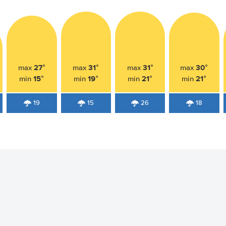
27°
31°
31°
30°
max
max
max
max
15°
19°
21°
21°
min
min
min
min
19
15
26
18