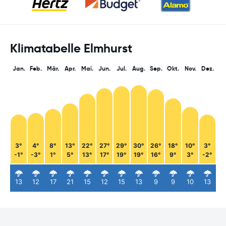
Klimatabelle Elmhurst
Jan.
Feb.
Mär.
Apr.
Mai.
Jun.
Jul.
Aug.
Sep.
Okt.
Nov.
Dez.
3°
4°
8°
13°
22°
27°
29°
30°
26°
18°
10°
3°
-1°
-3°
1°
5°
13°
17°
19°
19°
16°
9°
3°
-2°
13
12
17
21
15
12
15
13
9
9
10
13