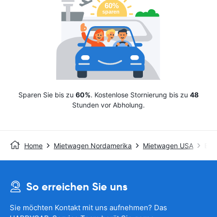
Sparen Sie bis zu
60%
. Kostenlose Stornierung bis zu
48
Stunden vor Abholung.
Home
Mietwagen Nordamerika
Mietwagen USA
Ent
So erreichen Sie uns
Sie möchten Kontakt mit uns aufnehmen? Das