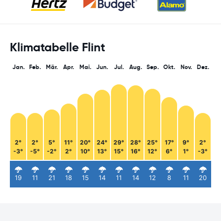
Klimatabelle Flint
Jan.
Feb.
Mär.
Apr.
Mai.
Jun.
Jul.
Aug.
Sep.
Okt.
Nov.
Dez.
2°
2°
5°
11°
20°
24°
29°
28°
25°
17°
9°
2°
-3°
-5°
-2°
2°
10°
13°
15°
16°
12°
6°
1°
-3°
19
11
21
18
15
14
11
14
12
8
11
20