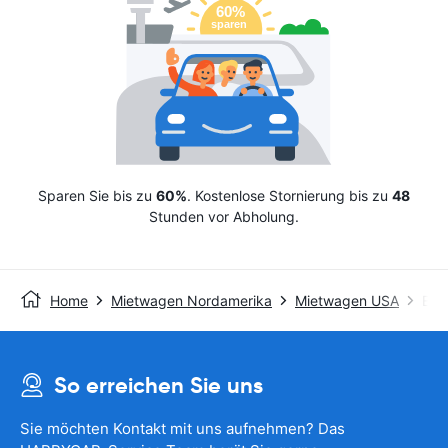
Sparen Sie bis zu
60%
. Kostenlose Stornierung bis zu
48
Stunden vor Abholung.
Home
Mietwagen Nordamerika
Mietwagen USA
Ent
So erreichen Sie uns
Sie möchten Kontakt mit uns aufnehmen? Das