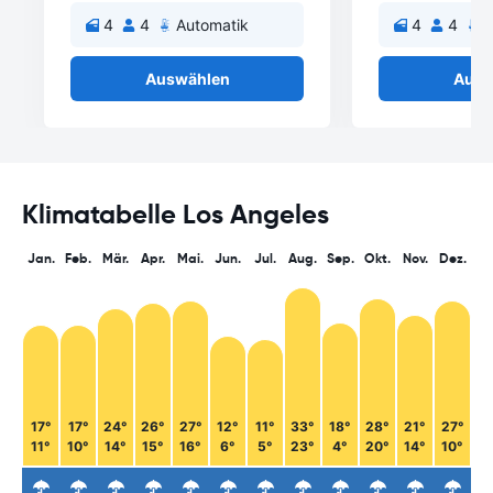
4
4
Automatik
4
4
A
Auswählen
Ausw
Klimatabelle Los Angeles
Jan.
Feb.
Mär.
Apr.
Mai.
Jun.
Jul.
Aug.
Sep.
Okt.
Nov.
Dez.
17°
17°
24°
26°
27°
12°
11°
33°
18°
28°
21°
27°
11°
10°
14°
15°
16°
6°
5°
23°
4°
20°
14°
10°