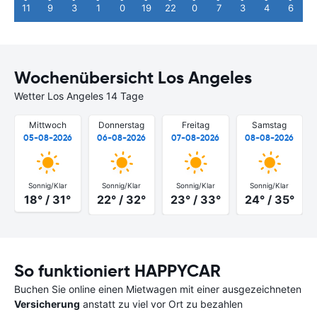
11
9
3
1
0
19
22
0
7
3
4
6
Wochenübersicht Los Angeles
Wetter Los Angeles 14 Tage
Mittwoch
Donnerstag
Freitag
Samstag
05-08-2026
06-08-2026
07-08-2026
08-08-2026
Sonnig/Klar
Sonnig/Klar
Sonnig/Klar
Sonnig/Klar
18° / 31°
22° / 32°
23° / 33°
24° / 35°
So funktioniert HAPPYCAR
Buchen Sie online einen Mietwagen mit einer ausgezeichneten
Versicherung
anstatt zu viel vor Ort zu bezahlen