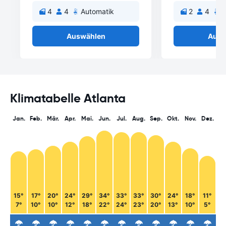
4
4
Automatik
2
4
A
Auswählen
Ausw
Klimatabelle Atlanta
Jan.
Feb.
Mär.
Apr.
Mai.
Jun.
Jul.
Aug.
Sep.
Okt.
Nov.
Dez.
15°
17°
20°
24°
29°
34°
33°
33°
30°
24°
18°
11°
7°
10°
10°
12°
18°
22°
24°
23°
20°
13°
10°
5°