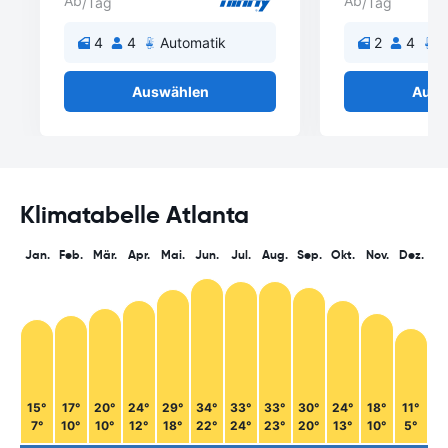
Ab
Ab
/Tag
/Tag
4
4
Automatik
2
4
A
Auswählen
Ausw
Klimatabelle Atlanta
Jan.
Feb.
Mär.
Apr.
Mai.
Jun.
Jul.
Aug.
Sep.
Okt.
Nov.
Dez.
15°
17°
20°
24°
29°
34°
33°
33°
30°
24°
18°
11°
7°
10°
10°
12°
18°
22°
24°
23°
20°
13°
10°
5°