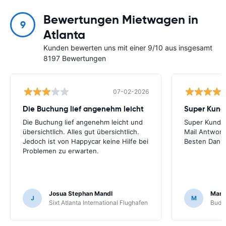
Bewertungen Mietwagen in
9
Atlanta
Kunden bewerten uns mit einer 9/10 aus insgesamt
8197 Bewertungen
07-02-2026
Die Buchung lief angenehm leicht
Die Buchung lief angenehm leicht und
Super Kunden
übersichtlich. Alles gut übersichtlich.
Mail Antworte
Jedoch ist von Happycar keine Hilfe bei
Besten Dank!
Problemen zu erwarten.
Josua Stephan Mandl
Marc
J
M
Sixt Atlanta International Flughafen
Budg