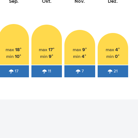
Sep.
Okt.
Nov.
Dez.
18°
17°
9°
4°
max
max
max
max
10°
9°
4°
0°
min
min
min
min
17
11
7
21