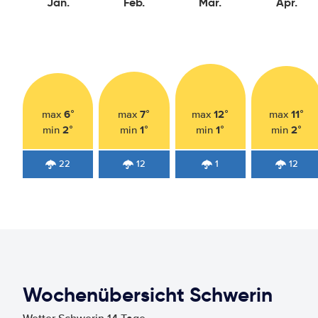
Jan.
Feb.
Mär.
Apr.
6°
7°
12°
11°
max
max
max
max
2°
1°
1°
2°
min
min
min
min
22
12
1
12
Wochenübersicht Schwerin