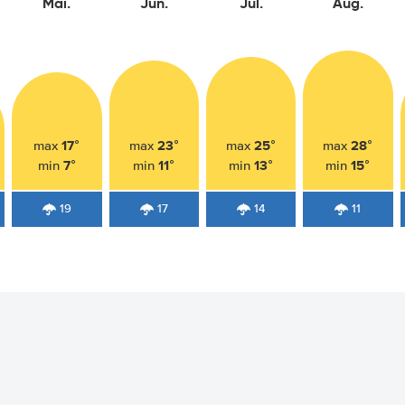
Mai.
Jun.
Jul.
Aug.
17°
23°
25°
28°
max
max
max
max
7°
11°
13°
15°
min
min
min
min
19
17
14
11