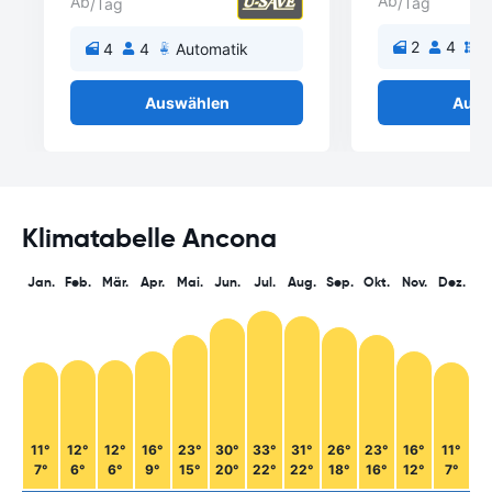
Ab
Ab
/Tag
/Tag
2
4
S
4
4
Automatik
Auswählen
Ausw
Klimatabelle Ancona
Jan.
Feb.
Mär.
Apr.
Mai.
Jun.
Jul.
Aug.
Sep.
Okt.
Nov.
Dez.
11°
12°
12°
16°
23°
30°
33°
31°
26°
23°
16°
11°
7°
6°
6°
9°
15°
20°
22°
22°
18°
16°
12°
7°