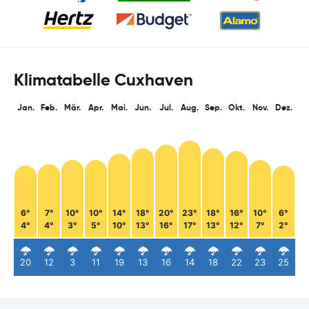
Klimatabelle Cuxhaven
Jan.
Feb.
Mär.
Apr.
Mai.
Jun.
Jul.
Aug.
Sep.
Okt.
Nov.
Dez.
6°
7°
10°
10°
14°
18°
20°
23°
18°
16°
10°
6°
4°
4°
3°
5°
10°
13°
16°
17°
13°
12°
7°
2°
20
12
3
11
19
13
16
14
18
22
23
25