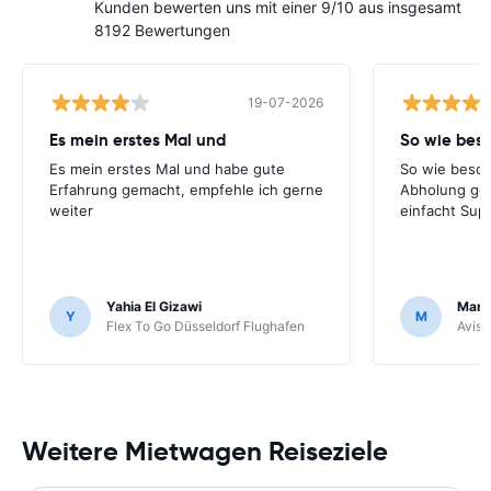
Kunden bewerten uns mit einer 9/10 aus insgesamt
8192 Bewertungen
19-07-2026
Es mein erstes Mal und
So wie bes
Es mein erstes Mal und habe gute
So wie besch
Erfahrung gemacht, empfehle ich gerne
Abholung ge
weiter
einfacht Sup
Yahia El Gizawi
Marle
Y
M
Flex To Go Düsseldorf Flughafen
Avis 
Weitere Mietwagen Reiseziele