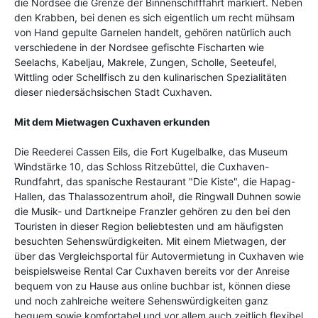
die Nordsee die Grenze der Binnenschifffahrt markiert. Neben
den Krabben, bei denen es sich eigentlich um recht mühsam
von Hand gepulte Garnelen handelt, gehören natürlich auch
verschiedene in der Nordsee gefischte Fischarten wie
Seelachs, Kabeljau, Makrele, Zungen, Scholle, Seeteufel,
Wittling oder Schellfisch zu den kulinarischen Spezialitäten
dieser niedersächsischen Stadt Cuxhaven.
Mit dem Mietwagen Cuxhaven erkunden
Die Reederei Cassen Eils, die Fort Kugelbalke, das Museum
Windstärke 10, das Schloss Ritzebüttel, die Cuxhaven-
Rundfahrt, das spanische Restaurant "Die Kiste", die Hapag-
Hallen, das Thalassozentrum ahoi!, die Ringwall Duhnen sowie
die Musik- und Dartkneipe Franzler gehören zu den bei den
Touristen in dieser Region beliebtesten und am häufigsten
besuchten Sehenswürdigkeiten. Mit einem Mietwagen, der
über das Vergleichsportal für Autovermietung in Cuxhaven wie
beispielsweise Rental Car Cuxhaven bereits vor der Anreise
bequem von zu Hause aus online buchbar ist, können diese
und noch zahlreiche weitere Sehenswürdigkeiten ganz
bequem sowie komfortabel und vor allem auch zeitlich flexibel