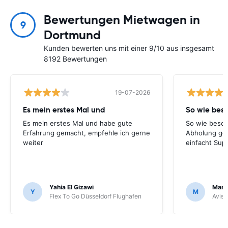
Bewertungen Mietwagen in
9
Dortmund
Kunden bewerten uns mit einer 9/10 aus insgesamt
8192 Bewertungen
19-07-2026
Es mein erstes Mal und
So wie bes
Es mein erstes Mal und habe gute
So wie besch
Erfahrung gemacht, empfehle ich gerne
Abholung ge
weiter
einfacht Sup
Yahia El Gizawi
Marle
Y
M
Flex To Go Düsseldorf Flughafen
Avis 