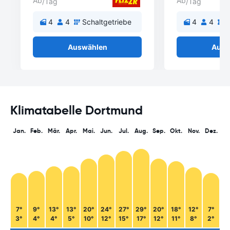
Ab
Ab
/Tag
/Tag
4
4
Schaltgetriebe
4
4
S
Auswählen
Ausw
Klimatabelle Dortmund
Jan.
Feb.
Mär.
Apr.
Mai.
Jun.
Jul.
Aug.
Sep.
Okt.
Nov.
Dez.
7°
9°
13°
13°
20°
24°
27°
29°
20°
18°
12°
7°
3°
4°
4°
5°
10°
12°
15°
17°
12°
11°
8°
2°