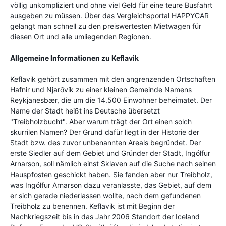
völlig unkompliziert und ohne viel Geld für eine teure Busfahrt
ausgeben zu müssen. Über das Vergleichsportal HAPPYCAR
gelangt man schnell zu den preiswertesten Mietwagen für
diesen Ort und alle umliegenden Regionen.
Allgemeine Informationen zu Keflavik
Keflavik gehört zusammen mit den angrenzenden Ortschaften
Hafnir und Njarðvík zu einer kleinen Gemeinde Namens
Reykjanesbær, die um die 14.500 Einwohner beheimatet. Der
Name der Stadt heißt ins Deutsche übersetzt
"Treibholzbucht". Aber warum trägt der Ort einen solch
skurrilen Namen? Der Grund dafür liegt in der Historie der
Stadt bzw. des zuvor unbenannten Areals begründet. Der
erste Siedler auf dem Gebiet und Gründer der Stadt, Ingólfur
Arnarson, soll nämlich einst Sklaven auf die Suche nach seinen
Hauspfosten geschickt haben. Sie fanden aber nur Treibholz,
was Ingólfur Arnarson dazu veranlasste, das Gebiet, auf dem
er sich gerade niederlassen wollte, nach dem gefundenen
Treibholz zu benennen. Keflavik ist mit Beginn der
Nachkriegszeit bis in das Jahr 2006 Standort der Iceland