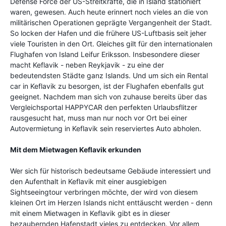
Defense Force der US-Streitkräfte, die in Island stationiert
waren, gewesen. Auch heute erinnert noch vieles an die von
militärischen Operationen geprägte Vergangenheit der Stadt.
So locken der Hafen und die frühere US-Luftbasis seit jeher
viele Touristen in den Ort. Gleiches gilt für den internationalen
Flughafen von Island Leifur Eriksson. Insbesondere dieser
macht Keflavik - neben Reykjavik - zu eine der
bedeutendsten Städte ganz Islands. Und um sich ein Rental
car in Keflavik zu besorgen, ist der Flughafen ebenfalls gut
geeignet. Nachdem man sich von zuhause bereits über das
Vergleichsportal HAPPYCAR den perfekten Urlaubsflitzer
rausgesucht hat, muss man nur noch vor Ort bei einer
Autovermietung in Keflavik sein reserviertes Auto abholen.
Mit dem Mietwagen Keflavik erkunden
Wer sich für historisch bedeutsame Gebäude interessiert und
den Aufenthalt in Keflavik mit einer ausgiebigen
Sightseeingtour verbringen möchte, der wird von diesem
kleinen Ort im Herzen Islands nicht enttäuscht werden - denn
mit einem Mietwagen in Keflavik gibt es in dieser
bezaubernden Hafenstadt vieles zu entdecken. Vor allem