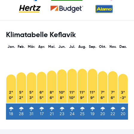
Klimatabelle Keflavík
Jan.
Feb.
Mär.
Apr.
Mai.
Jun.
Jul.
Aug.
Sep.
Okt.
Nov.
Dez.
2°
5°
5°
6°
8°
10°
11°
11°
11°
7°
7°
3°
0°
2°
3°
5°
6°
8°
10°
9°
9°
6°
6°
-3°
18
28
31
17
21
23
24
25
19
20
22
20