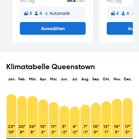
Ab
Ab
/Tag
/Tag
4
4
Automatik
4
4
A
Auswählen
Ausw
Klimatabelle Queenstown
Jan.
Feb.
Mär.
Apr.
Mai.
Jun.
Jul.
Aug.
Sep.
Okt.
Nov.
Dez.
23°
20°
20°
15°
11°
5°
4°
7°
10°
12°
16°
17°
10°
8°
8°
3°
2°
-2°
-2°
-1°
0°
1°
5°
5°