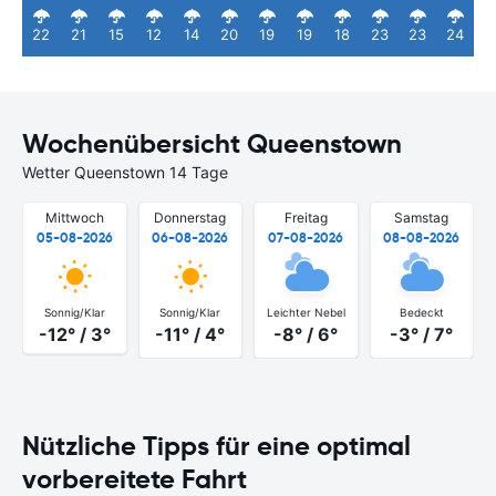
22
21
15
12
14
20
19
19
18
23
23
24
Wochenübersicht Queenstown
Wetter Queenstown 14 Tage
Mittwoch
Donnerstag
Freitag
Samstag
05-08-2026
06-08-2026
07-08-2026
08-08-2026
Sonnig/Klar
Sonnig/Klar
Leichter Nebel
Bedeckt
-12° / 3°
-11° / 4°
-8° / 6°
-3° / 7°
Nützliche Tipps für eine optimal
vorbereitete Fahrt