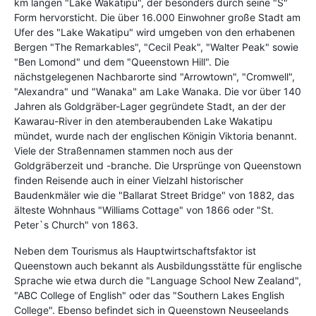
km langen "Lake Wakatipu", der besonders durch seine "S"
Form hervorsticht. Die über 16.000 Einwohner große Stadt am
Ufer des "Lake Wakatipu" wird umgeben von den erhabenen
Bergen "The Remarkables", "Cecil Peak", "Walter Peak" sowie
"Ben Lomond" und dem "Queenstown Hill". Die
nächstgelegenen Nachbarorte sind "Arrowtown", "Cromwell",
"Alexandra" und "Wanaka" am Lake Wanaka. Die vor über 140
Jahren als Goldgräber-Lager gegründete Stadt, an der der
Kawarau-River in den atemberaubenden Lake Wakatipu
mündet, wurde nach der englischen Königin Viktoria benannt.
Viele der Straßennamen stammen noch aus der
Goldgräberzeit und -branche. Die Ursprünge von Queenstown
finden Reisende auch in einer Vielzahl historischer
Baudenkmäler wie die "Ballarat Street Bridge" von 1882, das
älteste Wohnhaus "Williams Cottage" von 1866 oder "St.
Peter`s Church" von 1863.
Neben dem Tourismus als Hauptwirtschaftsfaktor ist
Queenstown auch bekannt als Ausbildungsstätte für englische
Sprache wie etwa durch die "Language School New Zealand",
"ABC College of English" oder das "Southern Lakes English
College". Ebenso befindet sich in Queenstown Neuseelands