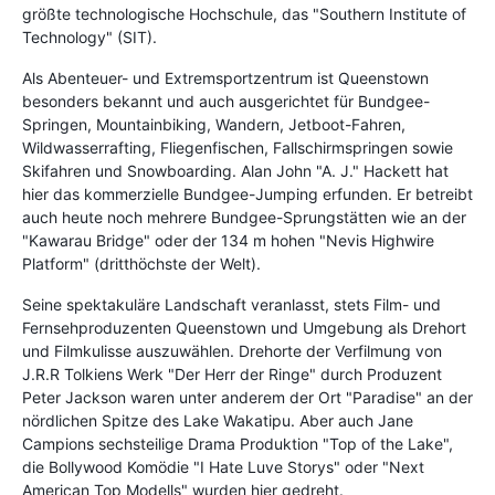
größte technologische Hochschule, das "Southern Institute of
Technology" (SIT).
Als Abenteuer- und Extremsportzentrum ist Queenstown
besonders bekannt und auch ausgerichtet für Bundgee-
Springen, Mountainbiking, Wandern, Jetboot-Fahren,
Wildwasserrafting, Fliegenfischen, Fallschirmspringen sowie
Skifahren und Snowboarding. Alan John "A. J." Hackett hat
hier das kommerzielle Bundgee-Jumping erfunden. Er betreibt
auch heute noch mehrere Bundgee-Sprungstätten wie an der
"Kawarau Bridge" oder der 134 m hohen "Nevis Highwire
Platform" (dritthöchste der Welt).
Seine spektakuläre Landschaft veranlasst, stets Film- und
Fernsehproduzenten Queenstown und Umgebung als Drehort
und Filmkulisse auszuwählen. Drehorte der Verfilmung von
J.R.R Tolkiens Werk "Der Herr der Ringe" durch Produzent
Peter Jackson waren unter anderem der Ort "Paradise" an der
nördlichen Spitze des Lake Wakatipu. Aber auch Jane
Campions sechsteilige Drama Produktion "Top of the Lake",
die Bollywood Komödie "I Hate Luve Storys" oder "Next
American Top Modells" wurden hier gedreht.