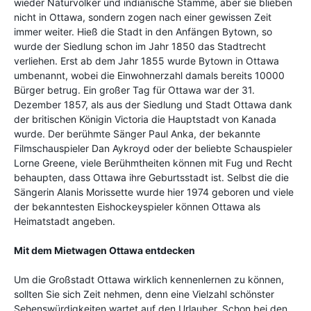
wieder Naturvölker und indianische Stämme, aber sie blieben
nicht in Ottawa, sondern zogen nach einer gewissen Zeit
immer weiter. Hieß die Stadt in den Anfängen Bytown, so
wurde der Siedlung schon im Jahr 1850 das Stadtrecht
verliehen. Erst ab dem Jahr 1855 wurde Bytown in Ottawa
umbenannt, wobei die Einwohnerzahl damals bereits 10000
Bürger betrug. Ein großer Tag für Ottawa war der 31.
Dezember 1857, als aus der Siedlung und Stadt Ottawa dank
der britischen Königin Victoria die Hauptstadt von Kanada
wurde. Der berühmte Sänger Paul Anka, der bekannte
Filmschauspieler Dan Aykroyd oder der beliebte Schauspieler
Lorne Greene, viele Berühmtheiten können mit Fug und Recht
behaupten, dass Ottawa ihre Geburtsstadt ist. Selbst die die
Sängerin Alanis Morissette wurde hier 1974 geboren und viele
der bekanntesten Eishockeyspieler können Ottawa als
Heimatstadt angeben.
Mit dem Mietwagen Ottawa entdecken
Um die Großstadt Ottawa wirklich kennenlernen zu können,
sollten Sie sich Zeit nehmen, denn eine Vielzahl schönster
Sehenswürdigkeiten wartet auf den Urlauber. Schon bei den