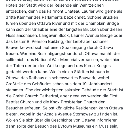
Hotels der Stadt wird der Reisende ein Wahrzeichen
entdecken, denn das Fairmont Chateau Laurier wird gerne als
dritte Kammer des Parlaments bezeichnet. Schöne Brücken
führen über den Ottawa River und mit der Champlain Bridge
kann sich der Urlauber eine der längsten Brücken über diesen
Fluss anschauen. Langewin Block, Laurier Avenue Bridge oder
das Lester B. Pearson Building, der Liebhaber schöner
Bauwerke wird sich auf einen Spaziergang durch Ottawa
freuen. Wer eine Besichtigungstour durch Ottawa macht, der
sollte nicht das National War Memorial verpassen, wobei hier
der Toten der beiden Weltkriege und des Korea-Krieges
gedacht werden kann. Wie in vielen Städten ist auch in
Ottawa das Rathaus ein sehenswertes Bauwerk, wobei
Großteile des Gebäudes schon aus dem 19. Jahrhundert
stammen. Eine der wichtigsten sakralen Gebäude der Stadt ist
die Christ Church Cathedral, aber genauso werden die First
Baptist Church und die Knox Presbterian Church den
Besucher erfreuen. Selbst königliche Residenzen kann Ottawa
bieten, wobei in der Acacia Avenue Stornoway zu finden ist.
Wollen Sie sich über die Geschichte von Ottawa informieren,
dann sollte der Besuch des Bytown Museums ein Muss sein,