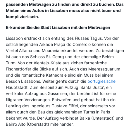
passenden Mietwagen zu finden und direkt zu buchen. Das
Mieten eines Autos in Lissabon muss also nicht teuer und
kompliziert sein.
Erkunden Sie die Stadt Lissabon mit dem Mietwagen
Lissabon erstreckt sich entlang des Flusses Tagus. Von der
östlich liegenden Arkade Praça do Comércio können die
Viertel Alfama und Mourania erkundet werden. Zu besichtigen
ist auch das Schloss St. Georg und der ehemalige Belém-
Turm. Von der Alentejo-Küste aus ziehen farbenfrohe
Fischerdörfer die Blicke auf sich. Auch das Meeresaquarium
und die romantische Kathedrale sind ein Muss bei einem
Besuch Lissabons. Weiter geht’s durch die
portugiesische
Hauptstadt. Zum Beispiel zum Aufzug 'Santa Justa', ein
vertikaler Aufzug aus Gusseisen, der berühmt ist für seine
filigranen Verzierungen. Entworfen und gebaut hat ihn ein
Lehrling des Ingenieurs Gustave Eiffel, der seinerseits vor
allem durch den Bau des gleichnamigen Turms in Paris
bekannt wurde. Der Aufzug verbindet Baixa (Unterstadt) und
Bairro Alto (Oberstadt) miteinander.