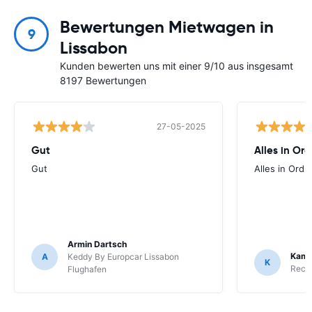
Bewertungen Mietwagen in
9
Lissabon
Kunden bewerten uns mit einer 9/10 aus insgesamt
8197 Bewertungen
27-05-2025
Gut
Alles in Or
Gut
Alles in Ord
Armin Dartsch
Kamp
A
Keddy By Europcar Lissabon
K
Recor
Flughafen