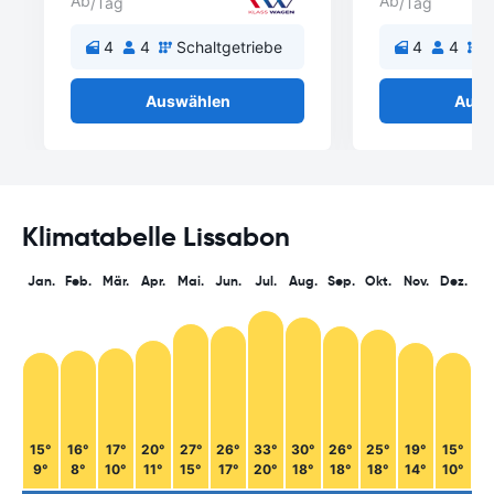
Ab
Ab
/Tag
/Tag
4
4
Schaltgetriebe
4
4
S
Auswählen
Ausw
Klimatabelle Lissabon
Jan.
Feb.
Mär.
Apr.
Mai.
Jun.
Jul.
Aug.
Sep.
Okt.
Nov.
Dez.
15°
16°
17°
20°
27°
26°
33°
30°
26°
25°
19°
15°
9°
8°
10°
11°
15°
17°
20°
18°
18°
18°
14°
10°