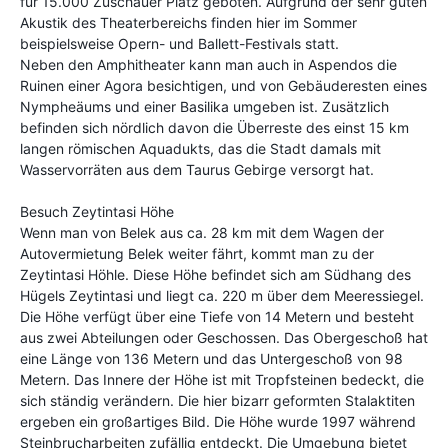
für 15.000 Zuschauer Platz geboten. Aufgrund der sehr guten
Akustik des Theaterbereichs finden hier im Sommer
beispielsweise Opern- und Ballett-Festivals statt.
Neben den Amphitheater kann man auch in Aspendos die
Ruinen einer Agora besichtigen, und von Gebäuderesten eines
Nympheäums und einer Basilika umgeben ist. Zusätzlich
befinden sich nördlich davon die Überreste des einst 15 km
langen römischen Aquadukts, das die Stadt damals mit
Wasservorräten aus dem Taurus Gebirge versorgt hat.
Besuch Zeytintasi Höhe
Wenn man von Belek aus ca. 28 km mit dem Wagen der
Autovermietung Belek weiter fährt, kommt man zu der
Zeytintasi Höhle. Diese Höhe befindet sich am Südhang des
Hügels Zeytintasi und liegt ca. 220 m über dem Meeressiegel.
Die Höhe verfügt über eine Tiefe von 14 Metern und besteht
aus zwei Abteilungen oder Geschossen. Das Obergeschoß hat
eine Länge von 136 Metern und das Untergeschoß von 98
Metern. Das Innere der Höhe ist mit Tropfsteinen bedeckt, die
sich ständig verändern. Die hier bizarr geformten Stalaktiten
ergeben ein großartiges Bild. Die Höhe wurde 1997 während
Steinbrucharbeiten zufällig entdeckt. Die Umgebung bietet