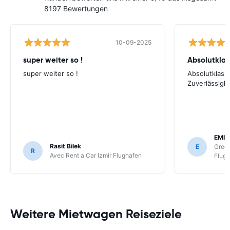
8197 Bewertungen
10-09-2025
super weiter so !
super weiter so !
Absolutklass
Zuverlässigke
EMIN
Rasit Bilek
E
Gree
R
Avec Rent a Car Izmir Flughafen
Flug
Weitere Mietwagen Reiseziele