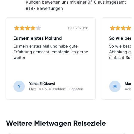
Kunden bewerten uns mit einer 9/10 aus insgesamt
8197 Bewertungen
19-07-2026
Es mein erstes Mal und
So wie bes
Es mein erstes Mal und habe gute
So wie besch
Erfahrung gemacht, empfehle ich gerne
Abholung ge
weiter
einfacht Sup
Yahia El Gizawi
Marle
Y
M
Flex To Go Düsseldorf Flughafen
Avis 
Weitere Mietwagen Reiseziele