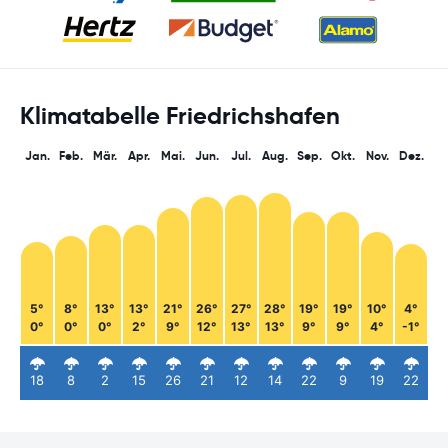
Klimatabelle Friedrichshafen
Jan.
Feb.
Mär.
Apr.
Mai.
Jun.
Jul.
Aug.
Sep.
Okt.
Nov.
Dez.
5°
8°
13°
13°
21°
26°
27°
28°
19°
19°
10°
4°
0°
0°
0°
2°
9°
12°
13°
13°
9°
9°
4°
-1°
18
8
2
15
26
21
12
14
22
9
19
22