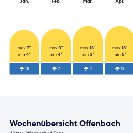
Jan.
Feb.
Mär.
Apr.
7°
9°
13°
13°
max
max
max
max
4°
4°
3°
5°
min
min
min
min
16
7
4
13
Wochenübersicht Offenbach