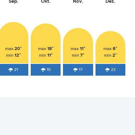
Sep.
Okt.
Nov.
Dez.
20°
18°
11°
6°
max
max
max
max
12°
11°
7°
2°
min
min
min
min
21
10
17
22