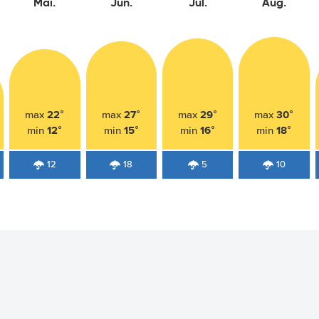
Mai.
Jun.
Jul.
Aug.
22°
27°
29°
30°
max
max
max
max
12°
15°
16°
18°
min
min
min
min
12
18
5
10