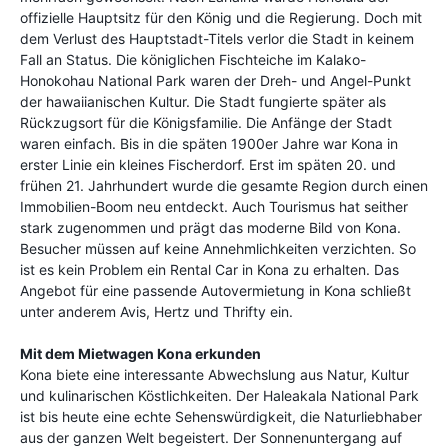
offizielle Hauptsitz für den König und die Regierung. Doch mit
dem Verlust des Hauptstadt-Titels verlor die Stadt in keinem
Fall an Status. Die königlichen Fischteiche im Kalako-
Honokohau National Park waren der Dreh- und Angel-Punkt
der hawaiianischen Kultur. Die Stadt fungierte später als
Rückzugsort für die Königsfamilie. Die Anfänge der Stadt
waren einfach. Bis in die späten 1900er Jahre war Kona in
erster Linie ein kleines Fischerdorf. Erst im späten 20. und
frühen 21. Jahrhundert wurde die gesamte Region durch einen
Immobilien-Boom neu entdeckt. Auch Tourismus hat seither
stark zugenommen und prägt das moderne Bild von Kona.
Besucher müssen auf keine Annehmlichkeiten verzichten. So
ist es kein Problem ein Rental Car in Kona zu erhalten. Das
Angebot für eine passende Autovermietung in Kona schließt
unter anderem Avis, Hertz und Thrifty ein.
Mit dem Mietwagen Kona erkunden
Kona biete eine interessante Abwechslung aus Natur, Kultur
und kulinarischen Köstlichkeiten. Der Haleakala National Park
ist bis heute eine echte Sehenswürdigkeit, die Naturliebhaber
aus der ganzen Welt begeistert. Der Sonnenuntergang auf