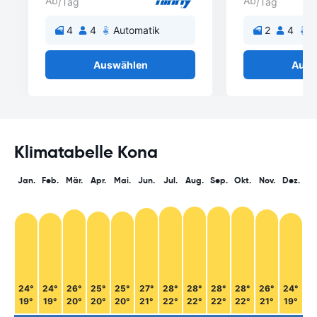
Ab
Ab
/Tag
/Tag
4
4
Automatik
2
4
A
Auswählen
Ausw
Klimatabelle Kona
Jan.
Feb.
Mär.
Apr.
Mai.
Jun.
Jul.
Aug.
Sep.
Okt.
Nov.
Dez.
24°
24°
26°
25°
25°
27°
28°
28°
28°
28°
26°
24°
19°
19°
20°
20°
20°
21°
22°
22°
22°
22°
21°
19°