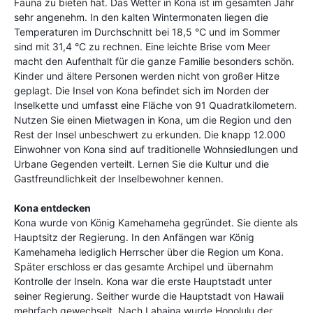
Fauna zu bieten hat. Das Wetter in Kona ist im gesamten Jahr
sehr angenehm. In den kalten Wintermonaten liegen die
Temperaturen im Durchschnitt bei 18,5 °C und im Sommer
sind mit 31,4 °C zu rechnen. Eine leichte Brise vom Meer
macht den Aufenthalt für die ganze Familie besonders schön.
Kinder und ältere Personen werden nicht von großer Hitze
geplagt. Die Insel von Kona befindet sich im Norden der
Inselkette und umfasst eine Fläche von 91 Quadratkilometern.
Nutzen Sie einen Mietwagen in Kona, um die Region und den
Rest der Insel unbeschwert zu erkunden. Die knapp 12.000
Einwohner von Kona sind auf traditionelle Wohnsiedlungen und
Urbane Gegenden verteilt. Lernen Sie die Kultur und die
Gastfreundlichkeit der Inselbewohner kennen.
Kona entdecken
Kona wurde von König Kamehameha gegründet. Sie diente als
Hauptsitz der Regierung. In den Anfängen war König
Kamehameha lediglich Herrscher über die Region um Kona.
Später erschloss er das gesamte Archipel und übernahm
Kontrolle der Inseln. Kona war die erste Hauptstadt unter
seiner Regierung. Seither wurde die Hauptstadt von Hawaii
mehrfach gewechselt. Nach Lahaina wurde Honolulu der