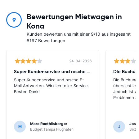
Bewertungen Mietwagen in
9
Kona
Kunden bewerten uns mit einer 9/10 aus insgesamt
8197 Bewertungen
24-04-2026
Super Kundenservice und rasche E-Mail
Die Buchung
Super Kundenservice und rasche E-
Die Buchung 
Mail Antworten. Wirklich toller Service.
übersichtlich.
Besten Dank!
Jedoch ist vo
Problemen zu
Marc Roethlisberger
Josu
M
J
Budget Tampa Flughafen
Sixt 