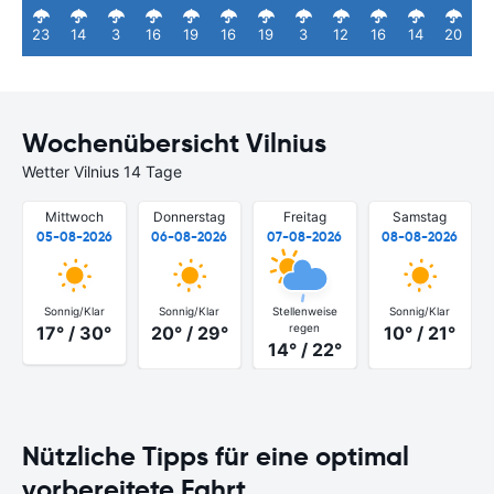
23
14
3
16
19
16
19
3
12
16
14
20
Wochenübersicht Vilnius
Wetter Vilnius 14 Tage
Mittwoch
Donnerstag
Freitag
Samstag
05-08-2026
06-08-2026
07-08-2026
08-08-2026
Sonnig/Klar
Sonnig/Klar
Stellenweise
Sonnig/Klar
regen
17° / 30°
20° / 29°
10° / 21°
14° / 22°
Nützliche Tipps für eine optimal
vorbereitete Fahrt