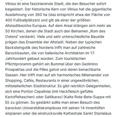
Vilnius ist eine faszinierende Stadt, die den Besucher sofort
begeistert. Der historische Kern von Vilnius hat die gigantische
Ausdehnung von 360 ha (das entspricht etwa der Fläche von
400 Fußballplätzen) und gilt als einer der größten
Altstadtbezirke Europas. Auf dem Areal drängen sich mehr als
50 Kirchen, denen die Stadt auch den Beinamen „Rom des
Ostens“ verdankt. Viele und sehr unterschiedliche Baustile
prägen das Ensemble der Altstadt. Neben der typischen
Backsteingotik des Nordens trifft man auf zahlreiche
Barockbauten, die von italienische Architekten im 17.
Jahrhundert gebaut wurden. Zum touristischen
Pflichtproramm gehört ein Bummel über den Gedimino
Prospektas und die Pilies gatvė und deren benachbarte
Gassen. Hier trifft man auf ein harmonisches Miteinander von
Shopping, Cafés, Restaurants in einer ungewöhnlichen,
mittelalterlichen Stadtstruktur. Es gibt reichlich Gelegenheiten,
sich eine Portion Cepeliniai (mit Hackfleisch gefüllte
Kartoffeltaschen) oder Saltibarsci (Kalte Rote-Bete-Suppe mit
Ei) zu gönnen. So gestärkt sollte man einen Besuch des
barocken Universitätskomplexes mit seinen 14 Innenhöfen
einplanen oder die eindrucksvolle Kathedrale Sankt Stanislaus