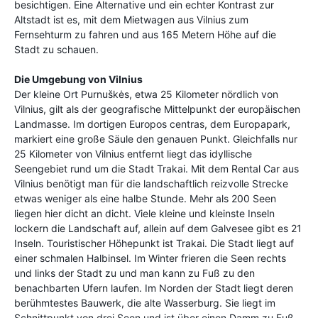
besichtigen. Eine Alternative und ein echter Kontrast zur
Altstadt ist es, mit dem Mietwagen aus Vilnius zum
Fernsehturm zu fahren und aus 165 Metern Höhe auf die
Stadt zu schauen.
Die Umgebung von Vilnius
Der kleine Ort Purnuškės, etwa 25 Kilometer nördlich von
Vilnius, gilt als der geografische Mittelpunkt der europäischen
Landmasse. Im dortigen Europos centras, dem Europapark,
markiert eine große Säule den genauen Punkt. Gleichfalls nur
25 Kilometer von Vilnius entfernt liegt das idyllische
Seengebiet rund um die Stadt Trakai. Mit dem Rental Car aus
Vilnius benötigt man für die landschaftlich reizvolle Strecke
etwas weniger als eine halbe Stunde. Mehr als 200 Seen
liegen hier dicht an dicht. Viele kleine und kleinste Inseln
lockern die Landschaft auf, allein auf dem Galvesee gibt es 21
Inseln. Touristischer Höhepunkt ist Trakai. Die Stadt liegt auf
einer schmalen Halbinsel. Im Winter frieren die Seen rechts
und links der Stadt zu und man kann zu Fuß zu den
benachbarten Ufern laufen. Im Norden der Stadt liegt deren
berühmtestes Bauwerk, die alte Wasserburg. Sie liegt im
Schnittpunkt von drei Seen und ist über einen Damm zu Fuß