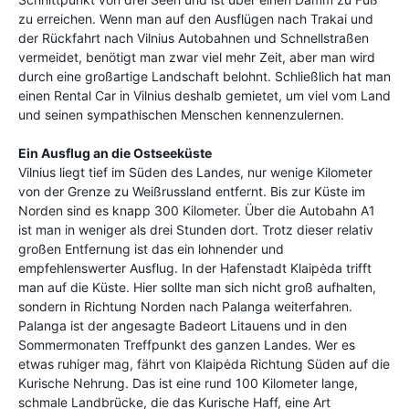
zu erreichen. Wenn man auf den Ausflügen nach Trakai und
der Rückfahrt nach Vilnius Autobahnen und Schnellstraßen
vermeidet, benötigt man zwar viel mehr Zeit, aber man wird
durch eine großartige Landschaft belohnt. Schließlich hat man
einen Rental Car in Vilnius deshalb gemietet, um viel vom Land
und seinen sympathischen Menschen kennenzulernen.
Ein Ausflug an die Ostseeküste
Vilnius liegt tief im Süden des Landes, nur wenige Kilometer
von der Grenze zu Weißrussland entfernt. Bis zur Küste im
Norden sind es knapp 300 Kilometer. Über die Autobahn A1
ist man in weniger als drei Stunden dort. Trotz dieser relativ
großen Entfernung ist das ein lohnender und
empfehlenswerter Ausflug. In der Hafenstadt Klaipėda trifft
man auf die Küste. Hier sollte man sich nicht groß aufhalten,
sondern in Richtung Norden nach Palanga weiterfahren.
Palanga ist der angesagte Badeort Litauens und in den
Sommermonaten Treffpunkt des ganzen Landes. Wer es
etwas ruhiger mag, fährt von Klaipėda Richtung Süden auf die
Kurische Nehrung. Das ist eine rund 100 Kilometer lange,
schmale Landbrücke, die das Kurische Haff, eine Art