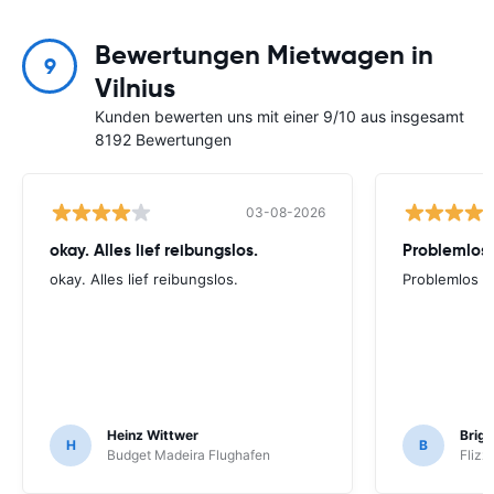
Bewertungen Mietwagen in
9
Vilnius
Kunden bewerten uns mit einer 9/10 aus insgesamt
8192 Bewertungen
03-08-2026
okay. Alles lief reibungslos.
Problemlos
okay. Alles lief reibungslos.
Problemlos
Heinz Wittwer
Brigi
H
B
Budget Madeira Flughafen
Flizz