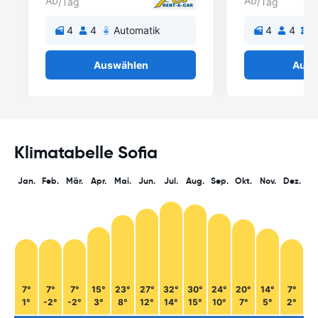
Ab
Ab
/Tag
/Tag
4
4
Automatik
4
4
S
Auswählen
Ausw
Klimatabelle Sofia
Jan.
Feb.
Mär.
Apr.
Mai.
Jun.
Jul.
Aug.
Sep.
Okt.
Nov.
Dez.
7°
7°
7°
15°
23°
27°
32°
30°
24°
20°
14°
7°
1°
-2°
-2°
3°
8°
12°
14°
15°
10°
7°
5°
2°