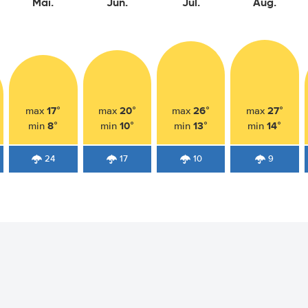
Mai.
Jun.
Jul.
Aug.
17°
20°
26°
27°
max
max
max
max
8°
10°
13°
14°
min
min
min
min
24
17
10
9