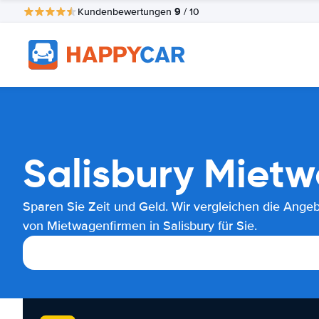
9
Kundenbewertungen
/ 10
Salisbury Miet
Sparen Sie Zeit und Geld. Wir vergleichen die Ange
von Mietwagenfirmen in Salisbury für Sie.