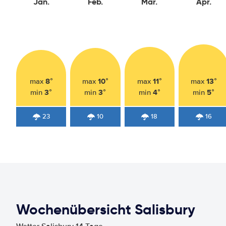
Jan.
Feb.
Mär.
Apr.
8°
10°
11°
13°
max
max
max
max
3°
3°
4°
5°
min
min
min
min
23
10
18
16
Wochenübersicht Salisbury