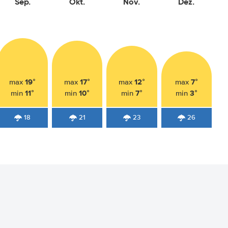
Sep.
Okt.
Nov.
Dez.
19°
17°
12°
7°
max
max
max
max
11°
10°
7°
3°
min
min
min
min
18
21
23
26