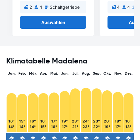
2
4
Schaltgetriebe
4
4
S
Auswählen
Ausw
Klimatabelle Madalena
Jan.
Feb.
Mär.
Apr.
Mai.
Jun.
Jul.
Aug.
Sep.
Okt.
Nov.
Dez.
16°
15°
16°
16°
17°
19°
23°
24°
23°
20°
18°
16°
14°
14°
14°
15°
16°
17°
21°
23°
22°
19°
17°
13°