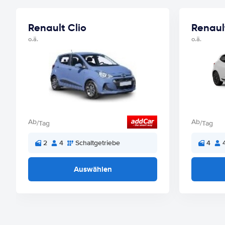
Renault Clio
Renaul
o.ä.
o.ä.
Ab
Ab
/Tag
/Tag
2
4
Schaltgetriebe
4
Auswählen