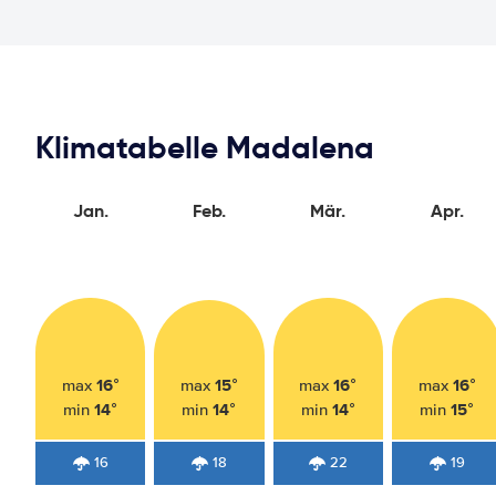
Klimatabelle Madalena
Jan.
Feb.
Mär.
Apr.
16°
15°
16°
16°
max
max
max
max
14°
14°
14°
15°
min
min
min
min
16
18
22
19