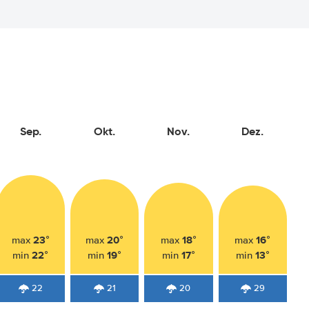
Sep.
Okt.
Nov.
Dez.
23°
20°
18°
16°
max
max
max
max
22°
19°
17°
13°
min
min
min
min
22
21
20
29