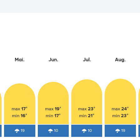
Mai.
Jun.
Jul.
Aug.
17°
19°
23°
24°
max
max
max
max
16°
17°
21°
23°
min
min
min
min
19
10
10
19