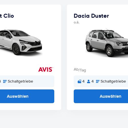
t Clio
Dacia Duster
o.ä.
Ab
/Tag
4
Schaltgetriebe
4
4
Schaltgetriebe
Auswählen
Auswählen