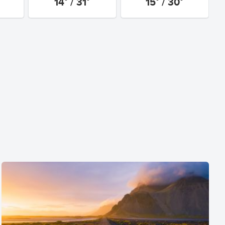
14° / 31°
15° / 30°