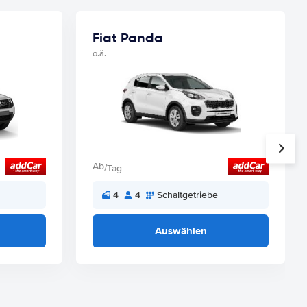
Fiat Panda
o.ä.
Ab
/Tag
4
4
Schaltgetriebe
Auswählen