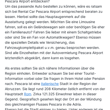
Pescara Airport entdecken?
Um das passende Auto bestellen zu können, wäre es ratsam
sich bei Rental Car Pescara Airport entsprechend beraten zu
lassen. Hierbei sollte das Hauptaugenmerk auf die
Ausstattung gelegt werden. Möchten Sie eine Limousine
fahren, soll es ein Geländewagen sein oder benötigen Sie eher
ein Familienauto? Fahren Sie lieber mit einem Schaltgetriebe
oder sind Sie ein Fan von Automatikwagen? Ebenso müssen
die speziellen Details wie Versicherung, das
Fahrzeugkomplettpaket u.v.m. genau besprochen werden.
Sind alle Einzelheiten mit der Autovermietung Pescara Airport
letztendlich abgeklärt, dann kann es losgehen.
Als erstes sollten Sie sich nähere Informationen über die
Region einholen. Entweder schauen Sie bei einer Tourist-
Information vorbei oder Sie fragen in Ihrem Hotel oder Pension
nach. Pescara ist eine
italienische
Stadt in der Region der
Abruzzen. Sie liegt rund 208 Kilometer östlich entfernt von der
Hauptstadt
Rom
. Zirka 121.325 Einwohner leben in dieser
Gegend. Geografisch gesehen liegt der Ort an der Mündung
des gleichnamigen Flusses Pescara in die Adria.
Ebenso hat die Stadt einiges zu bieten. Unter anderem ist sie