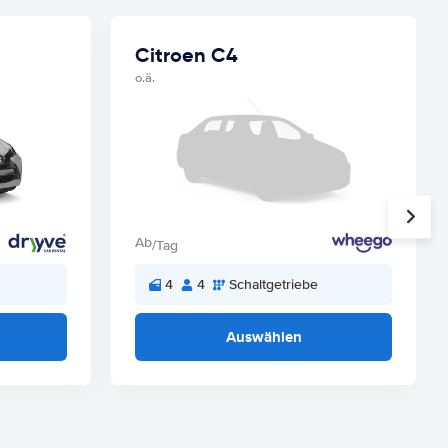
Citroen C4
o.ä.
Ab
/Tag
4
4
Schaltgetriebe
Auswählen