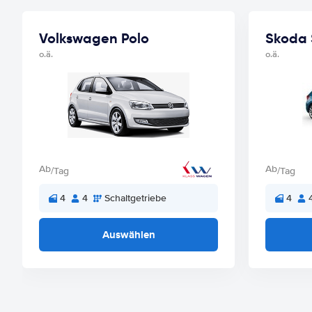
Volkswagen Polo
Skoda 
o.ä.
o.ä.
Ab
Ab
/Tag
/Tag
4
4
Schaltgetriebe
4
Auswählen