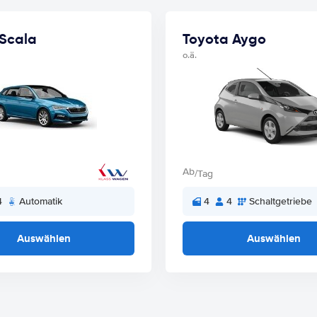
Scala
Toyota Aygo
o.ä.
Ab
/Tag
4
Automatik
4
4
Schaltgetriebe
Auswählen
Auswählen