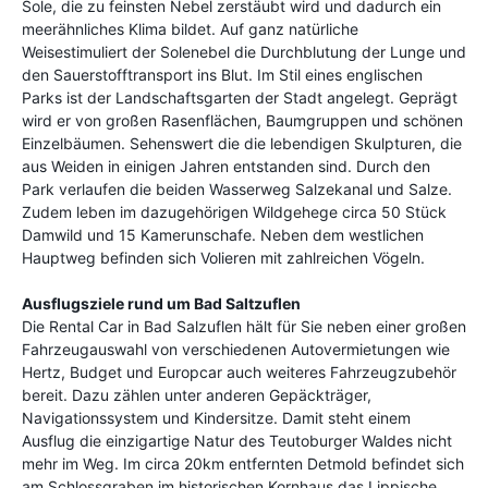
Sole, die zu feinsten Nebel zerstäubt wird und dadurch ein
meerähnliches Klima bildet. Auf ganz natürliche
Weisestimuliert der Solenebel die Durchblutung der Lunge und
den Sauerstofftransport ins Blut. Im Stil eines englischen
Parks ist der Landschaftsgarten der Stadt angelegt. Geprägt
wird er von großen Rasenflächen, Baumgruppen und schönen
Einzelbäumen. Sehenswert die die lebendigen Skulpturen, die
aus Weiden in einigen Jahren entstanden sind. Durch den
Park verlaufen die beiden Wasserweg Salzekanal und Salze.
Zudem leben im dazugehörigen Wildgehege circa 50 Stück
Damwild und 15 Kamerunschafe. Neben dem westlichen
Hauptweg befinden sich Volieren mit zahlreichen Vögeln.
Ausflugsziele
rund um Bad Saltzuflen
Die Rental Car in Bad Salzuflen hält für Sie neben einer großen
Fahrzeugauswahl von verschiedenen Autovermietungen wie
Hertz, Budget und Europcar auch weiteres Fahrzeugzubehör
bereit. Dazu zählen unter anderen Gepäckträger,
Navigationssystem und Kindersitze. Damit steht einem
Ausflug die einzigartige Natur des Teutoburger Waldes nicht
mehr im Weg. Im circa 20km entfernten Detmold befindet sich
am Schlossgraben im historischen Kornhaus das Lippische