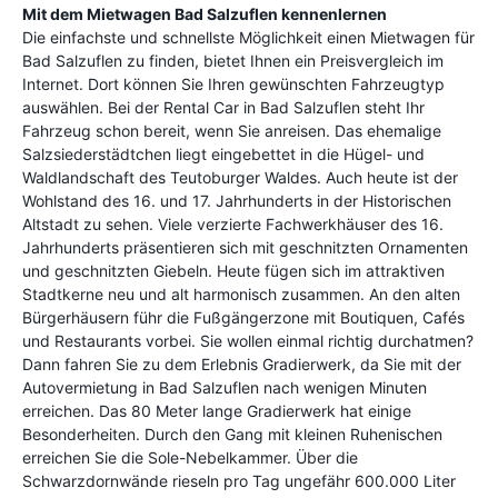
Mit
dem Mietwagen Bad Salzuflen kennenlernen
Die einfachste und schnellste Möglichkeit einen Mietwagen für
Bad Salzuflen zu finden, bietet Ihnen ein Preisvergleich im
Internet. Dort können Sie Ihren gewünschten Fahrzeugtyp
auswählen. Bei der Rental Car in Bad Salzuflen steht Ihr
Fahrzeug schon bereit, wenn Sie anreisen. Das ehemalige
Salzsiederstädtchen liegt eingebettet in die Hügel- und
Waldlandschaft des Teutoburger Waldes. Auch heute ist der
Wohlstand des 16. und 17. Jahrhunderts in der Historischen
Altstadt zu sehen. Viele verzierte Fachwerkhäuser des 16.
Jahrhunderts präsentieren sich mit geschnitzten Ornamenten
und geschnitzten Giebeln. Heute fügen sich im attraktiven
Stadtkerne neu und alt harmonisch zusammen. An den alten
Bürgerhäusern führ die Fußgängerzone mit Boutiquen, Cafés
und Restaurants vorbei. Sie wollen einmal richtig durchatmen?
Dann fahren Sie zu dem Erlebnis Gradierwerk, da Sie mit der
Autovermietung in Bad Salzuflen nach wenigen Minuten
erreichen. Das 80 Meter lange Gradierwerk hat einige
Besonderheiten. Durch den Gang mit kleinen Ruhenischen
erreichen Sie die Sole-Nebelkammer. Über die
Schwarzdornwände rieseln pro Tag ungefähr 600.000 Liter