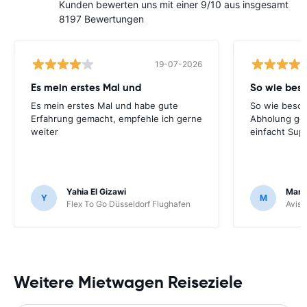
Kunden bewerten uns mit einer 9/10 aus insgesamt
8197 Bewertungen
19-07-2026
Es mein erstes Mal und
So wie bes
Es mein erstes Mal und habe gute
So wie besch
Erfahrung gemacht, empfehle ich gerne
Abholung ge
weiter
einfacht Sup
Yahia El Gizawi
Marle
Y
M
Flex To Go Düsseldorf Flughafen
Avis 
Weitere Mietwagen Reiseziele