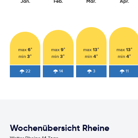
Jan.
Feb.
Mär.
Apr.
6°
9°
13°
13°
max
max
max
max
3°
3°
4°
4°
min
min
min
min
22
14
3
11
Wochenübersicht Rheine