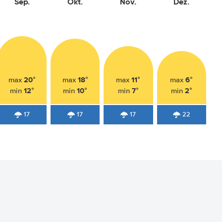
Sep.
Okt.
Nov.
Dez.
20°
18°
11°
6°
max
max
max
max
12°
10°
7°
2°
min
min
min
min
17
17
17
22