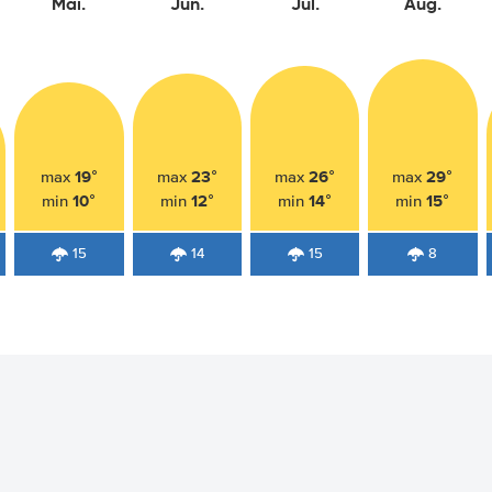
Mai.
Jun.
Jul.
Aug.
19°
23°
26°
29°
max
max
max
max
10°
12°
14°
15°
min
min
min
min
15
14
15
8